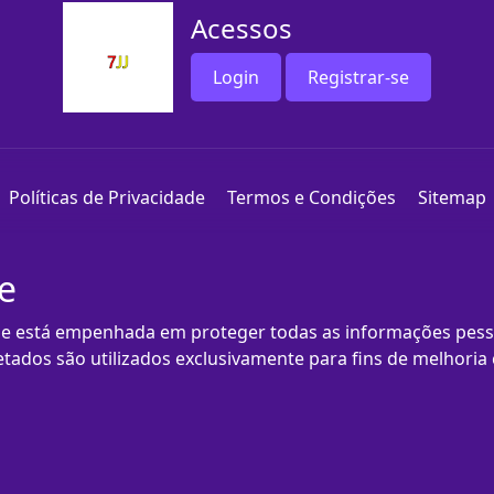
Acessos
Login
Registrar-se
Políticas de Privacidade
Termos e Condições
Sitemap
de
ios e está empenhada em proteger todas as informações pes
tados são utilizados exclusivamente para fins de melhoria