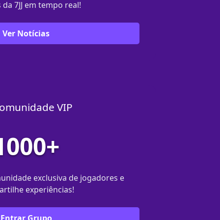
 da 7JJ em tempo real!
Ver Notícias
Comunidade VIP
1000+
unidade exclusiva de jogadores e
rtilhe experiências!
Entrar Grupo