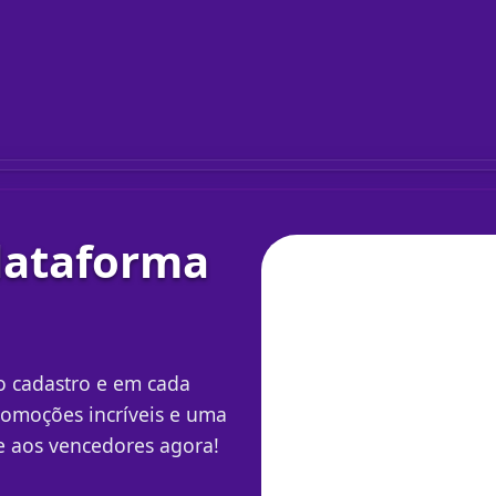
Plataforma
o cadastro e em cada
romoções incríveis e uma
se aos vencedores agora!