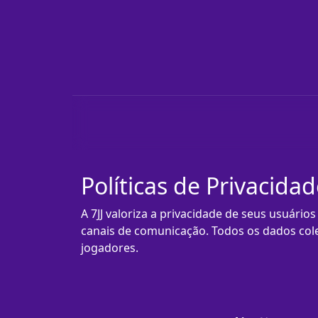
Políticas de Privacida
A 7JJ valoriza a privacidade de seus usuár
canais de comunicação. Todos os dados cole
jogadores.