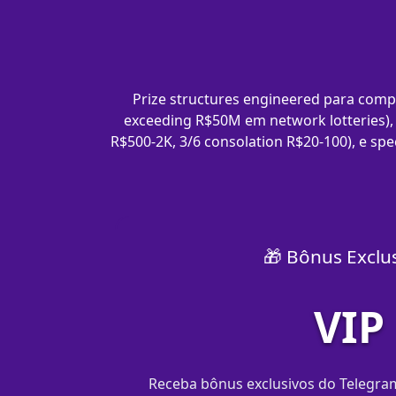
Prize structures engineered para compe
exceeding R$50M em network lotteries), m
R$500-2K, 3/6 consolation R$20-100), e s
🎁 Bônus Exclu
VIP
Receba bônus exclusivos do Telegra