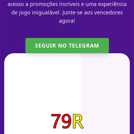
acesso a promoções incríveis e uma experiência
de jogo inigualável. Junte-se aos vencedores
agora!
SEGUIR NO TELEGRAM