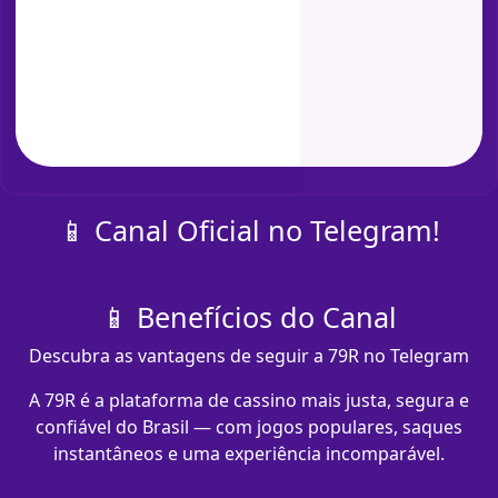
📱 Canal Oficial no Telegram!
📱 Benefícios do Canal
Descubra as vantagens de seguir a 79R no Telegram
A 79R é a plataforma de cassino mais justa, segura e
confiável do Brasil — com jogos populares, saques
instantâneos e uma experiência incomparável.