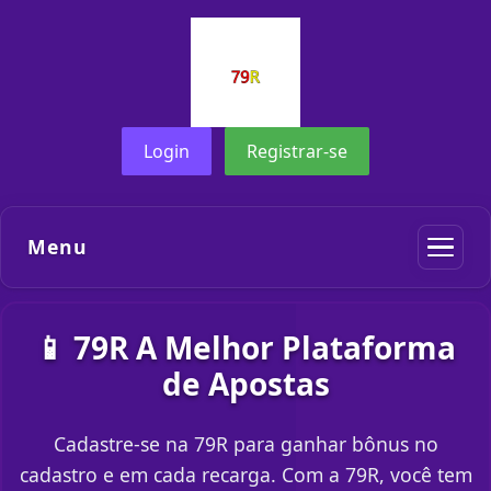
Login
Registrar-se
Menu
📱 79R A Melhor Plataforma
de Apostas
Cadastre-se na 79R para ganhar bônus no
cadastro e em cada recarga. Com a 79R, você tem