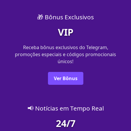
🎁 Bônus Exclusivos
VIP
Receba bônus exclusivos do Telegram,
promoções especiais e códigos promocionais
únicos!
Ver Bônus
📢 Notícias em Tempo Real
24/7