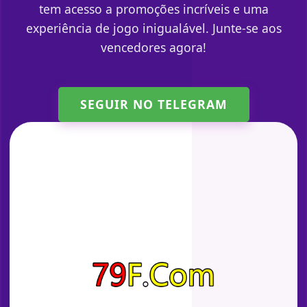
tem acesso a promoções incríveis e uma
experiência de jogo inigualável. Junte-se aos
vencedores agora!
SEGUIR NO TELEGRAM