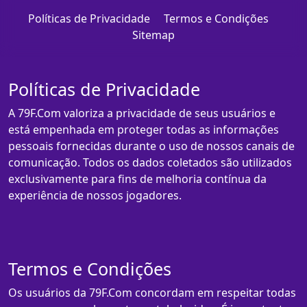
Políticas de Privacidade
Termos e Condições
Sitemap
Políticas de Privacidade
A 79F.Com valoriza a privacidade de seus usuários e
está empenhada em proteger todas as informações
pessoais fornecidas durante o uso de nossos canais de
comunicação. Todos os dados coletados são utilizados
exclusivamente para fins de melhoria contínua da
experiência de nossos jogadores.
Termos e Condições
Os usuários da 79F.Com concordam em respeitar todas