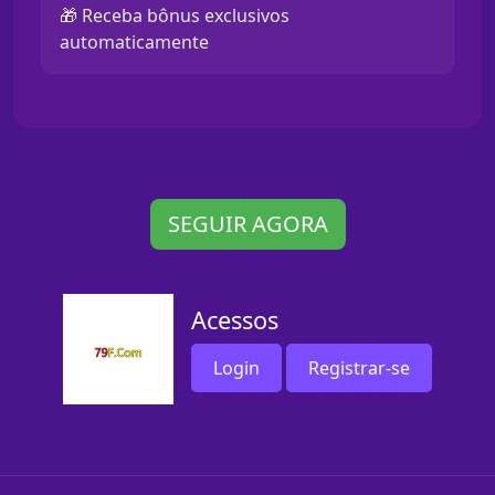
🎁 Receba bônus exclusivos
automaticamente
SEGUIR AGORA
Acessos
Login
Registrar-se