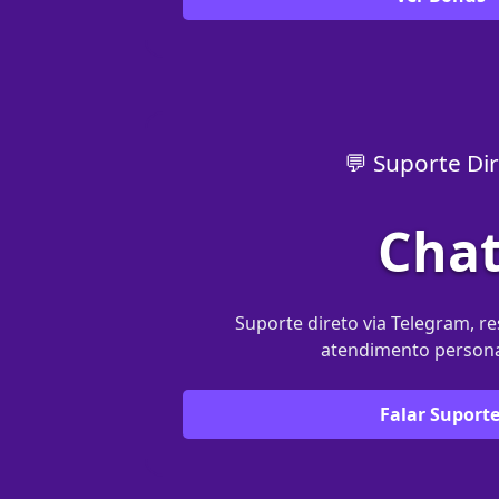
💬 Suporte Di
Cha
Suporte direto via Telegram, r
atendimento persona
Falar Suport