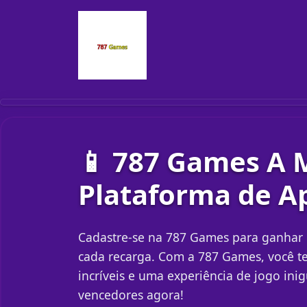
📱 787 Games A 
Plataforma de A
Cadastre-se na 787 Games para ganhar
cada recarga. Com a 787 Games, você 
incríveis e uma experiência de jogo inig
vencedores agora!