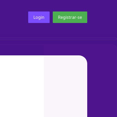
Login
Registrar-se