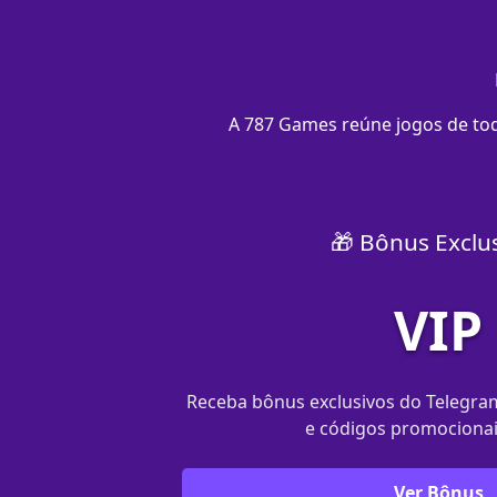
A 787 Games reúne jogos de tod
🎁 Bônus Exclu
VIP
Receba bônus exclusivos do Telegra
e códigos promocionai
Ver Bônus