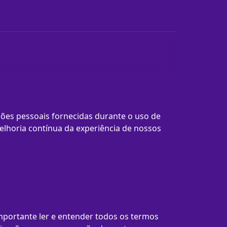
ões pessoais fornecidas durante o uso de
elhoria contínua da experiência de nossos
mportante ler e entender todos os termos