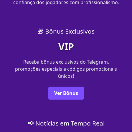
confiança dos jogadores com profissionalismo.
🎁 Bônus Exclusivos
VIP
Receba bônus exclusivos do Telegram,
promoções especiais e códigos promocionais
únicos!
Ver Bônus
📢 Notícias em Tempo Real