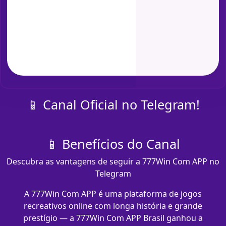
📱 Canal Oficial no Telegram!
📱 Benefícios do Canal
Descubra as vantagens de seguir a 777Win Com APP no
Telegram
A 777Win Com APP é uma plataforma de jogos
recreativos online com longa história e grande
prestígio — a 777Win Com APP Brasil ganhou a