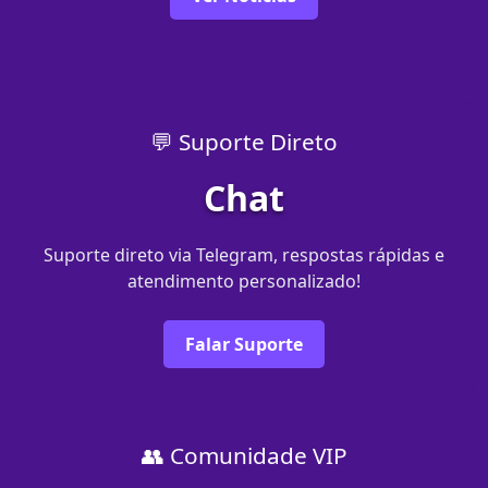
💬 Suporte Direto
Chat
Suporte direto via Telegram, respostas rápidas e
atendimento personalizado!
Falar Suporte
👥 Comunidade VIP