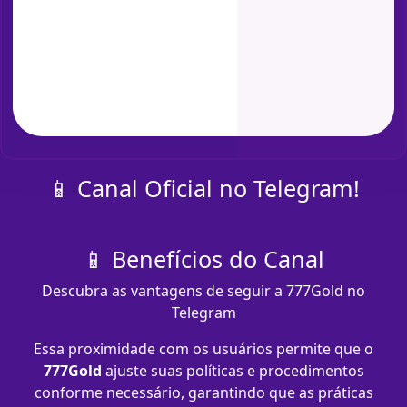
📱 Canal Oficial no Telegram!
📱 Benefícios do Canal
Descubra as vantagens de seguir a 777Gold no
Telegram
Essa proximidade com os usuários permite que o
777Gold
ajuste suas políticas e procedimentos
conforme necessário, garantindo que as práticas