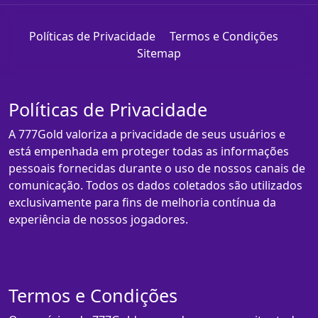
Políticas de Privacidade
Termos e Condições
Sitemap
Políticas de Privacidade
A 777Gold valoriza a privacidade de seus usuários e
está empenhada em proteger todas as informações
pessoais fornecidas durante o uso de nossos canais de
comunicação. Todos os dados coletados são utilizados
exclusivamente para fins de melhoria contínua da
experiência de nossos jogadores.
Termos e Condições