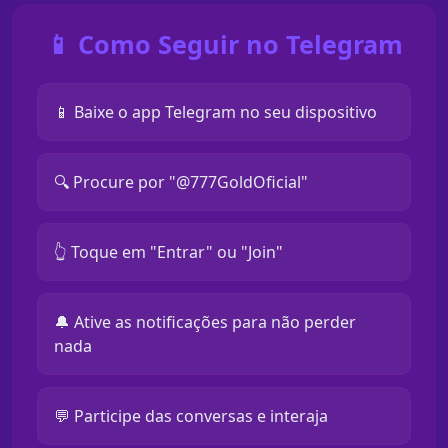
📱 Como Seguir no Telegram
📱 Baixe o app Telegram no seu dispositivo
🔍 Procure por "@777GoldOficial"
👆 Toque em "Entrar" ou "Join"
🔔 Ative as notificações para não perder
nada
💬 Participe das conversas e interaja