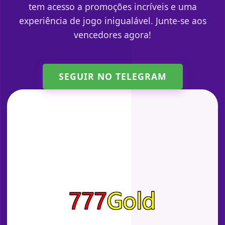
tem acesso a promoções incríveis e uma
experiência de jogo inigualável. Junte-se aos
vencedores agora!
SEGUIR NO TELEGRAM