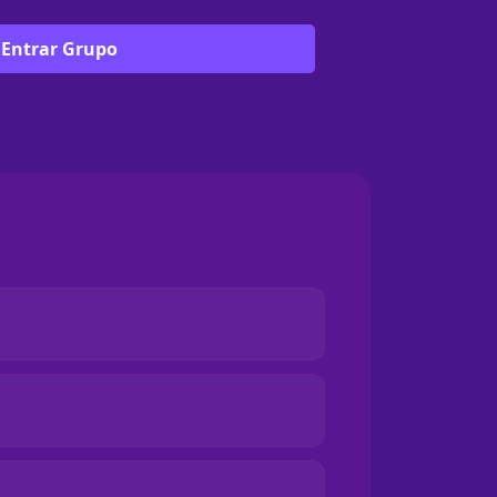
Entrar Grupo