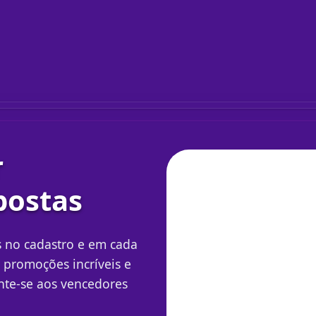
r
postas
 no cadastro e em cada
 promoções incríveis e
unte-se aos vencedores