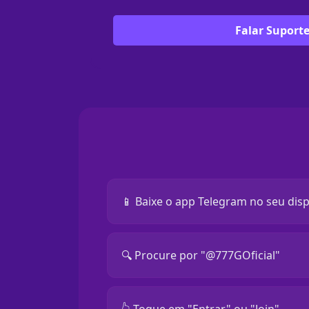
Falar Suport
📱 Baixe o app Telegram no seu disp
🔍 Procure por "@777GOficial"