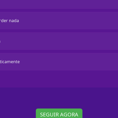
erder nada
a
aticamente
SEGUIR AGORA