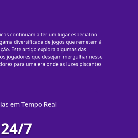
icos continuam a ter um lugar especial no
a gama diversificada de jogos que remetem à
ção. Este artigo explora algumas das
ra os jogadores que desejam mergulhar nesse
dores para uma era onde as luzes piscantes
cias em Tempo Real
24/7