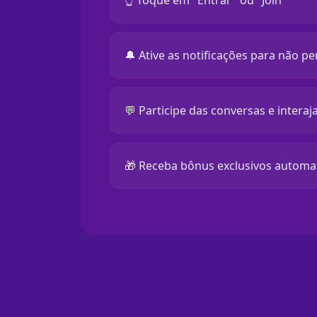
👆 Toque em "Entrar" ou "Join"
🔔 Ative as notificações para não p
💬 Participe das conversas e interaj
🎁 Receba bônus exclusivos autom