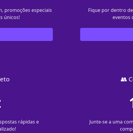
m, promoções especiais
Fique por dentro d
s únicos!
eventos 
reto
👥 
t
espostas rápidas e
Junte-se a uma com
lizado!
compa