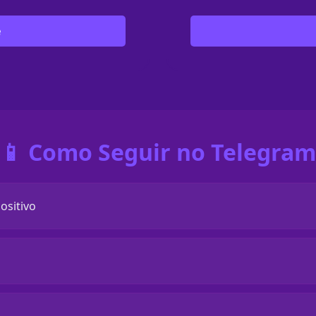
e
📱 Como Seguir no Telegram
ositivo