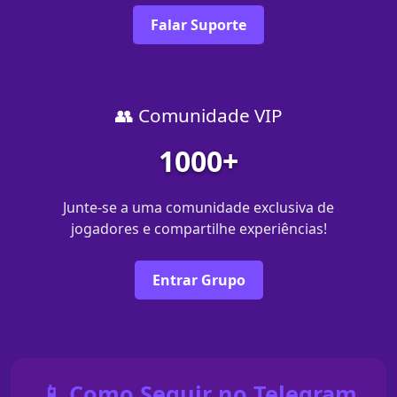
Falar Suporte
👥 Comunidade VIP
1000+
Junte-se a uma comunidade exclusiva de
jogadores e compartilhe experiências!
Entrar Grupo
📱 Como Seguir no Telegram