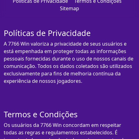
Políticas de Privacidade
Termos e Condições
Sitemap
Políticas de Privacidade
A 7766 Win valoriza a privacidade de seus usuários e
está empenhada em proteger todas as informações
pessoais fornecidas durante o uso de nossos canais de
comunicação. Todos os dados coletados são utilizados
exclusivamente para fins de melhoria contínua da
experiência de nossos jogadores.
Termos e Condições
Os usuários da 7766 Win concordam em respeitar
todas as regras e regulamentos estabelecidos. É