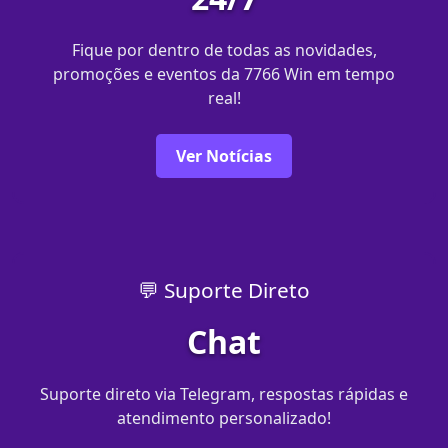
Fique por dentro de todas as novidades,
promoções e eventos da 7766 Win em tempo
real!
Ver Notícias
💬 Suporte Direto
Chat
Suporte direto via Telegram, respostas rápidas e
atendimento personalizado!