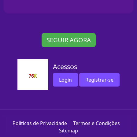
SEGUIR AGORA
Acessos
Login
Registrar-se
Políticas de Privacidade
Termos e Condições
Sitemap