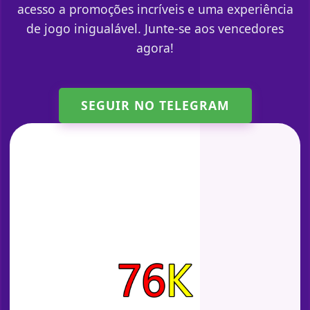
acesso a promoções incríveis e uma experiência
de jogo inigualável. Junte-se aos vencedores
agora!
SEGUIR NO TELEGRAM