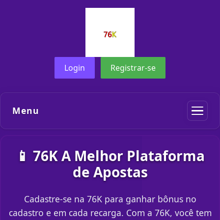
Login
Registrar-se
Menu
📱 76K A Melhor Plataforma
de Apostas
Cadastre-se na 76K para ganhar bônus no
cadastro e em cada recarga. Com a 76K, você tem