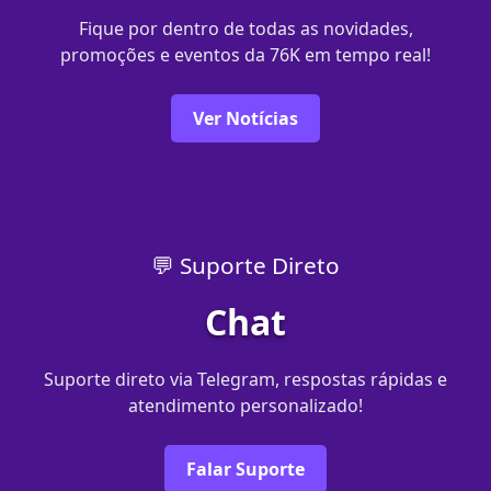
Fique por dentro de todas as novidades,
promoções e eventos da 76K em tempo real!
Ver Notícias
💬 Suporte Direto
Chat
Suporte direto via Telegram, respostas rápidas e
atendimento personalizado!
Falar Suporte