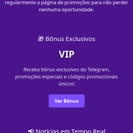
regularmente a página de promoções para não perder
nenhuma oportunidade.
🎁 Bônus Exclusivos
VIP
Receba bônus exclusivos do Telegram,
promoções especiais e códigos promocionais
únicos!
Ver Bônus
📢 Notícias em Tempo Real