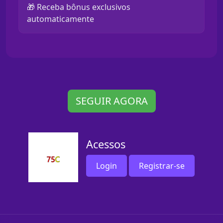
🎁 Receba bônus exclusivos
automaticamente
SEGUIR AGORA
Acessos
Login
Registrar-se