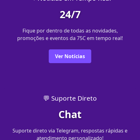
24/7
Fique por dentro de todas as novidades,
promoções e eventos da 75C em tempo real!
Ver Notícias
💬 Suporte Direto
Chat
Suporte direto via Telegram, respostas rápidas e
atendimento personalizado!