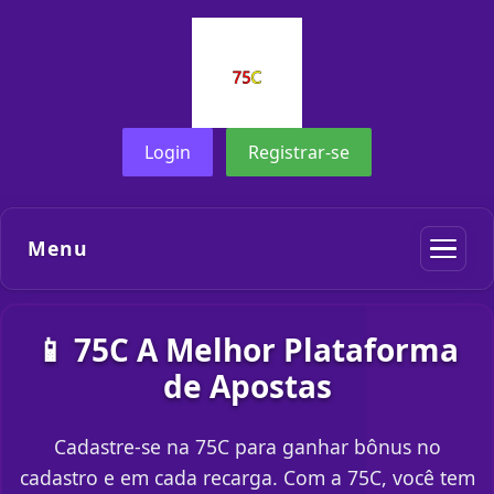
Login
Registrar-se
Menu
📱 75C A Melhor Plataforma
de Apostas
Cadastre-se na 75C para ganhar bônus no
cadastro e em cada recarga. Com a 75C, você tem