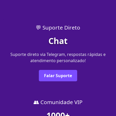
💬 Suporte Direto
Chat
Suporte direto via Telegram, respostas rápidas e
atendimento personalizado!
Falar Suporte
👥 Comunidade VIP
1000+