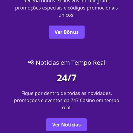
Receba bônus exclusivos do Telegram,
promoções especiais e códigos promocionais
únicos!
Ver Bônus
📢 Notícias em Tempo Real
24/7
Fique por dentro de todas as novidades,
promoções e eventos da 747 Casino em tempo
real!
Ver Notícias