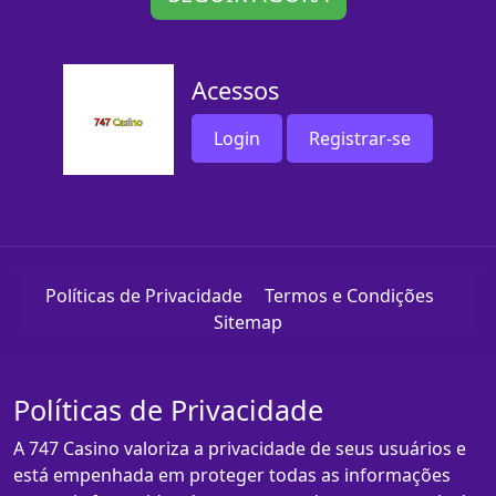
Acessos
Login
Registrar-se
Políticas de Privacidade
Termos e Condições
Sitemap
Políticas de Privacidade
A 747 Casino valoriza a privacidade de seus usuários e
está empenhada em proteger todas as informações