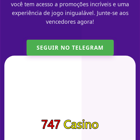
você tem acesso a promoções incríveis e uma
experiência de jogo inigualável. Junte-se aos
vencedores agora!
SEGUIR NO TELEGRAM