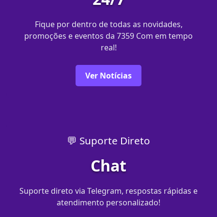
Fique por dentro de todas as novidades,
promoções e eventos da 7359 Com em tempo
real!
Ver Notícias
💬 Suporte Direto
Chat
Suporte direto via Telegram, respostas rápidas e
atendimento personalizado!