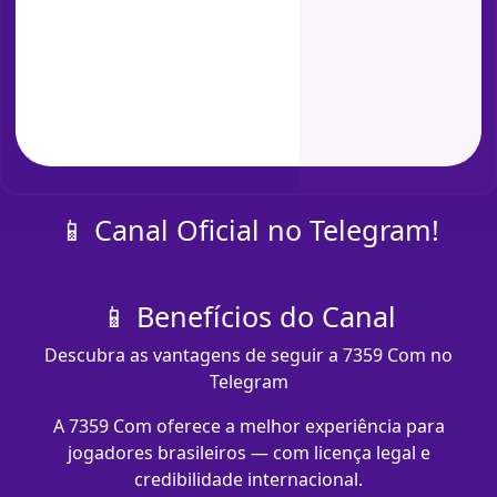
📱 Canal Oficial no Telegram!
📱 Benefícios do Canal
Descubra as vantagens de seguir a 7359 Com no
Telegram
A 7359 Com oferece a melhor experiência para
jogadores brasileiros — com licença legal e
credibilidade internacional.