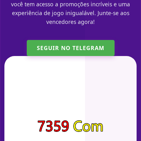
você tem acesso a promoções incríveis e uma
experiência de jogo inigualável. Junte-se aos
vencedores agora!
SEGUIR NO TELEGRAM