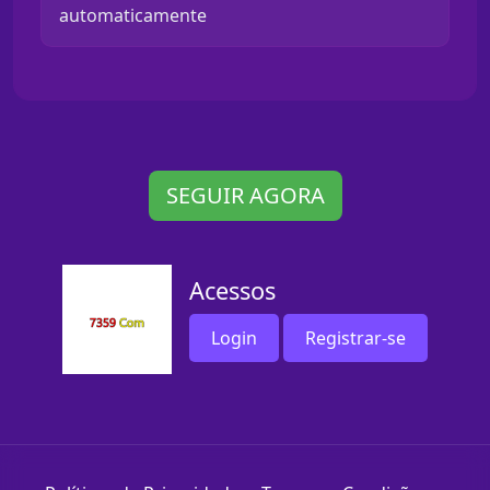
automaticamente
SEGUIR AGORA
Acessos
Login
Registrar-se