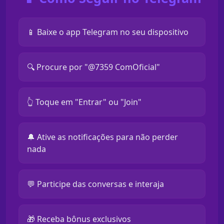
📱 Baixe o app Telegram no seu dispositivo
🔍 Procure por "@7359 ComOficial"
👆 Toque em "Entrar" ou "Join"
🔔 Ative as notificações para não perder
nada
💬 Participe das conversas e interaja
🎁 Receba bônus exclusivos