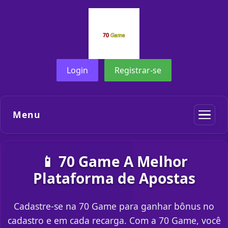
Login
Registrar-se
Menu
📱 70 Game A Melhor
Plataforma de Apostas
Cadastre-se na 70 Game para ganhar bônus no
cadastro e em cada recarga. Com a 70 Game, você