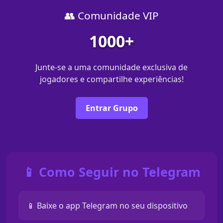
👥 Comunidade VIP
1000+
Junte-se a uma comunidade exclusiva de
jogadores e compartilhe experiências!
Entrar Grupo
📱 Como Seguir no Telegram
📱 Baixe o app Telegram no seu dispositivo