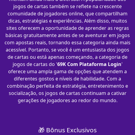
jogos de cartas também se reflete na crescente
comunidade de jogadores online, que compartilham
dicas, estratégias e experiências. Além disso, muitos
sites oferecem a oportunidade de aprender as regras
básicas gratuitamente antes de se aventurar em jogos
com apostas reais, tornando essa categoria ainda mais
acessível. Portanto, se você é um entusiasta dos jogos
de cartas ou está apenas começando, a categoria de
jogos de cartas do '
69K Com Plataforma Login
'
oferece uma ampla gama de opções que atendem a
diferentes gostos e níveis de habilidade. Com a
combinação perfeita de estratégia, entretenimento e
socialização, os jogos de cartas continuam a cativar
gerações de jogadores ao redor do mundo.
🎁 Bônus Exclusivos