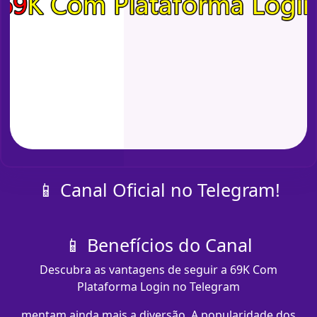
📱 Canal Oficial no Telegram!
📱 Benefícios do Canal
Descubra as vantagens de seguir a 69K Com
Plataforma Login no Telegram
mentam ainda mais a diversão. A popularidade dos