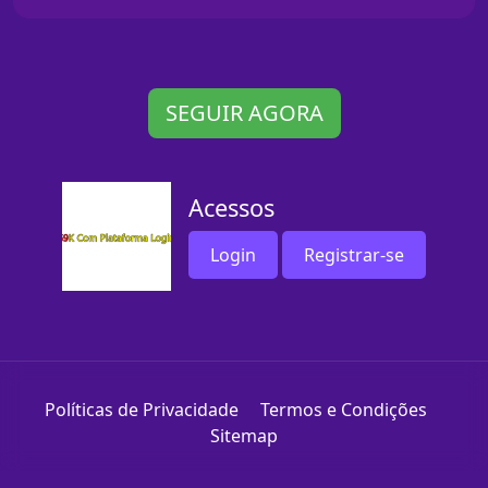
SEGUIR AGORA
Acessos
Login
Registrar-se
Políticas de Privacidade
Termos e Condições
Sitemap