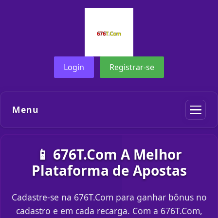
Login
Registrar-se
Menu
📱 676T.Com A Melhor
Plataforma de Apostas
Cadastre-se na 676T.Com para ganhar bônus no
cadastro e em cada recarga. Com a 676T.Com,