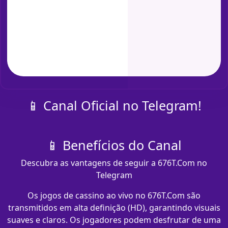
📱 Canal Oficial no Telegram!
📱 Benefícios do Canal
Descubra as vantagens de seguir a 676T.Com no
Telegram
Os jogos de cassino ao vivo no 676T.Com são
transmitidos em alta definição (HD), garantindo visuais
suaves e claros. Os jogadores podem desfrutar de uma