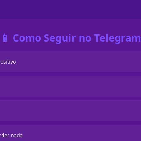
📱 Como Seguir no Telegram
ositivo
erder nada