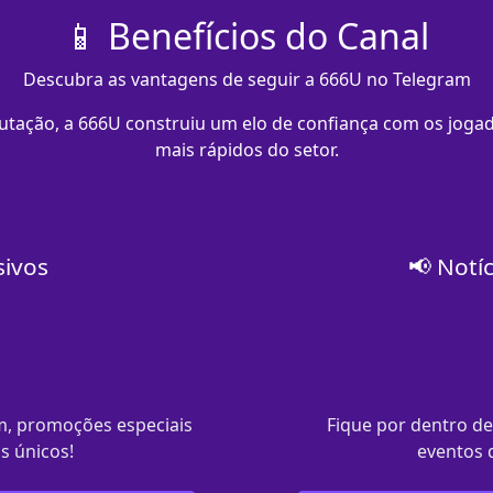
📱 Benefícios do Canal
Descubra as vantagens de seguir a 666U no Telegram
putação, a 666U construiu um elo de confiança com os jogad
mais rápidos do setor.
sivos
📢 Notí
m, promoções especiais
Fique por dentro d
s únicos!
eventos 