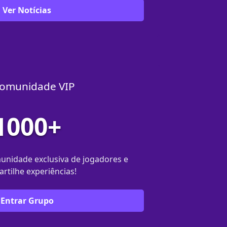
Ver Notícias
Comunidade VIP
1000+
unidade exclusiva de jogadores e
rtilhe experiências!
Entrar Grupo