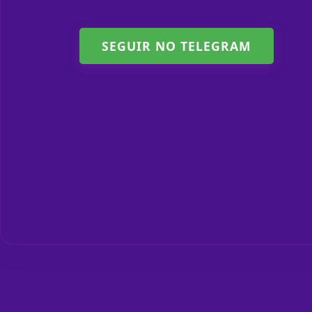
SEGUIR NO TELEGRAM