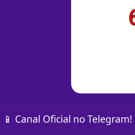
📱 Canal Oficial no Telegram!