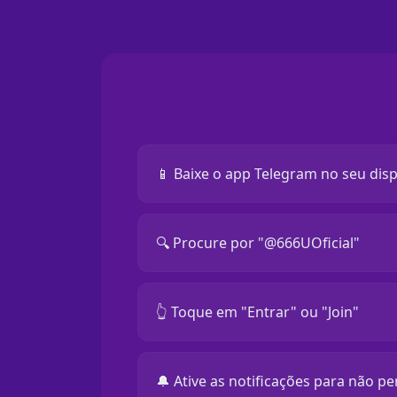
📱 Baixe o app Telegram no seu disp
🔍 Procure por "@666UOficial"
👆 Toque em "Entrar" ou "Join"
🔔 Ative as notificações para não p