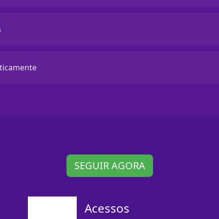
a
aticamente
SEGUIR AGORA
Acessos