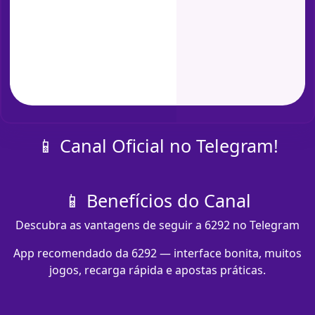
📱 Canal Oficial no Telegram!
📱 Benefícios do Canal
Descubra as vantagens de seguir a 6292 no Telegram
App recomendado da 6292 — interface bonita, muitos
jogos, recarga rápida e apostas práticas.