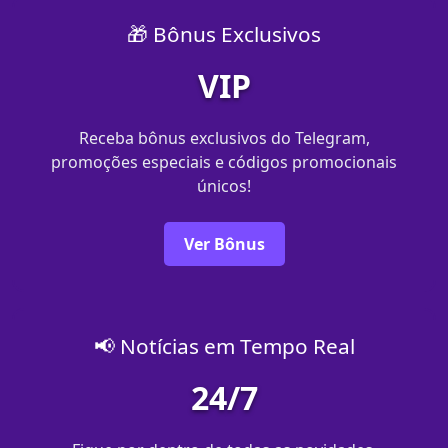
🎁 Bônus Exclusivos
VIP
Receba bônus exclusivos do Telegram,
promoções especiais e códigos promocionais
únicos!
Ver Bônus
📢 Notícias em Tempo Real
24/7