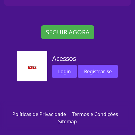
SEGUIR AGORA
Acessos
Login
Registrar-se
Políticas de Privacidade
Termos e Condições
Sitemap