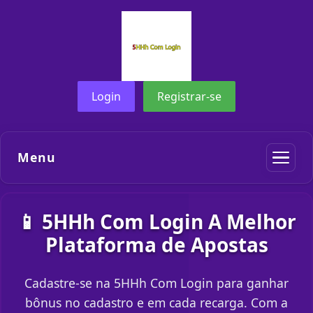
Login
Registrar-se
Menu
📱 5HHh Com Login A Melhor
Plataforma de Apostas
Cadastre-se na 5HHh Com Login para ganhar
bônus no cadastro e em cada recarga. Com a