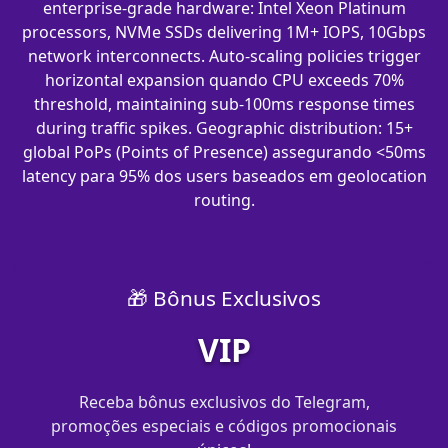
enterprise-grade hardware: Intel Xeon Platinum
processors, NVMe SSDs delivering 1M+ IOPS, 10Gbps
network interconnects. Auto-scaling policies trigger
horizontal expansion quando CPU exceeds 70%
threshold, maintaining sub-100ms response times
during traffic spikes. Geographic distribution: 15+
global PoPs (Points of Presence) assegurando <50ms
latency para 95% dos users baseados em geolocation
routing.
🎁 Bônus Exclusivos
VIP
Receba bônus exclusivos do Telegram,
promoções especiais e códigos promocionais