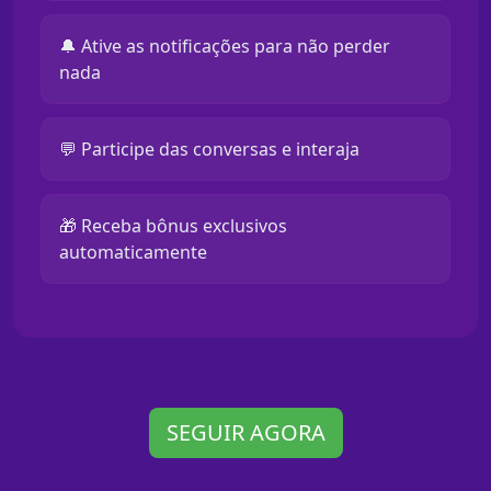
🔔 Ative as notificações para não perder
nada
💬 Participe das conversas e interaja
🎁 Receba bônus exclusivos
automaticamente
SEGUIR AGORA