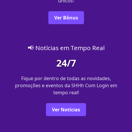
únicos!
Ver Bônus
📢 Notícias em Tempo Real
24/7
Fique por dentro de todas as novidades,
promoções e eventos da 5HHh Com Login em
tempo real!
Ver Notícias