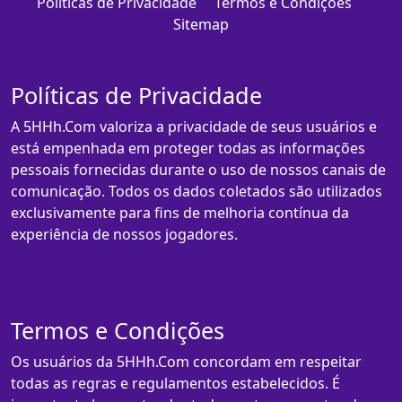
Políticas de Privacidade
Termos e Condições
Sitemap
Políticas de Privacidade
A 5HHh.Com valoriza a privacidade de seus usuários e
está empenhada em proteger todas as informações
pessoais fornecidas durante o uso de nossos canais de
comunicação. Todos os dados coletados são utilizados
exclusivamente para fins de melhoria contínua da
experiência de nossos jogadores.
Termos e Condições
Os usuários da 5HHh.Com concordam em respeitar
todas as regras e regulamentos estabelecidos. É