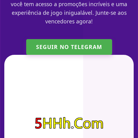
você tem acesso a promoções incríveis e uma
experiência de jogo inigualável. Junte-se aos
vencedores agora!
SEGUIR NO TELEGRAM