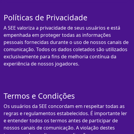
Políticas de Privacidade
A 5EE valoriza a privacidade de seus usuários e está
empenhada em proteger todas as informações
pessoais fornecidas durante o uso de nossos canais de
comunicação. Todos os dados coletados são utilizados
exclusivamente para fins de melhoria contínua da
experiência de nossos jogadores.
Termos e Condições
Os usuários da 5EE concordam em respeitar todas as
regras e regulamentos estabelecidos. É importante ler
e entender todos os termos antes de participar de
nossos canais de comunicação. A violação destes