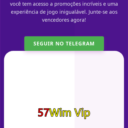
você tem acesso a promoções incríveis e uma
experiência de jogo inigualável. Junte-se aos
vencedores agora!
SEGUIR NO TELEGRAM