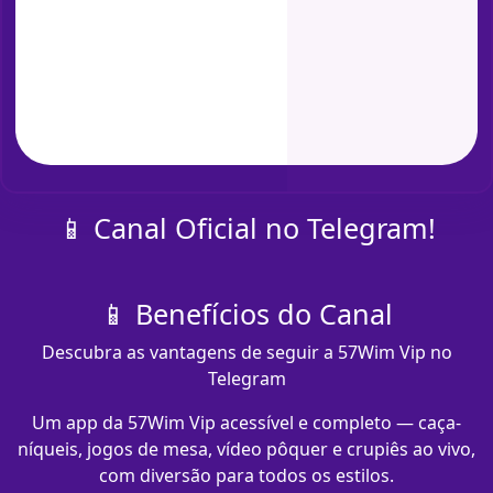
📱 Canal Oficial no Telegram!
📱 Benefícios do Canal
Descubra as vantagens de seguir a 57Wim Vip no
Telegram
Um app da 57Wim Vip acessível e completo — caça-
níqueis, jogos de mesa, vídeo pôquer e crupiês ao vivo,
com diversão para todos os estilos.