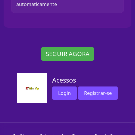
automaticamente
SEGUIR AGORA
Acessos
Login
Registrar-se