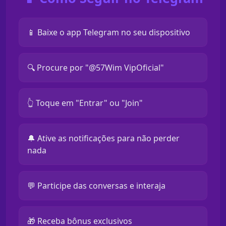
📱 Baixe o app Telegram no seu dispositivo
🔍 Procure por "@57Wim VipOficial"
👆 Toque em "Entrar" ou "Join"
🔔 Ative as notificações para não perder
nada
💬 Participe das conversas e interaja
🎁 Receba bônus exclusivos