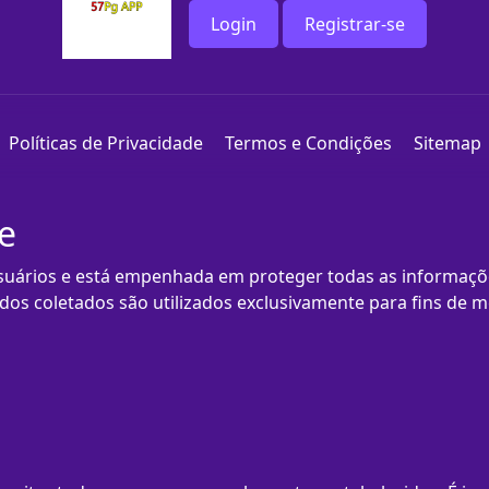
Login
Registrar-se
Políticas de Privacidade
Termos e Condições
Sitemap
de
usuários e está empenhada em proteger todas as informaçõ
os coletados são utilizados exclusivamente para fins de m