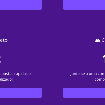
reto
👥 
t
espostas rápidas e
Junte-se a uma com
lizado!
compa
e