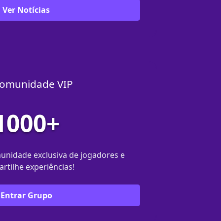
Ver Notícias
Comunidade VIP
1000+
unidade exclusiva de jogadores e
rtilhe experiências!
Entrar Grupo