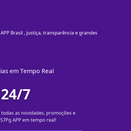
P Brasil , justiça, transparência e grandes
cias em Tempo Real
24/7
e todas as novidades, promoções e
 57Pg APP em tempo real!