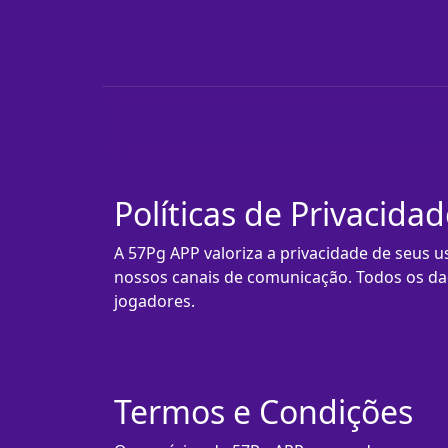
Políticas de Privacida
A 57Pg APP valoriza a privacidade de seus 
nossos canais de comunicação. Todos os dad
jogadores.
Termos e Condições