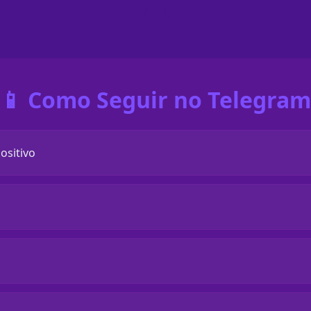
📱 Como Seguir no Telegram
ositivo