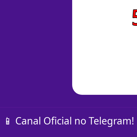
📱 Canal Oficial no Telegram!