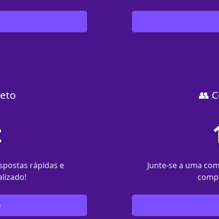
reto
👥 
t
espostas rápidas e
Junte-se a uma com
lizado!
compa
e