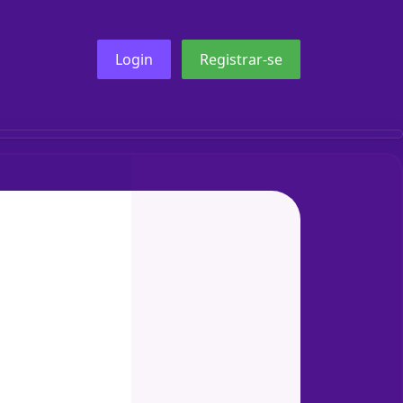
Login
Registrar-se