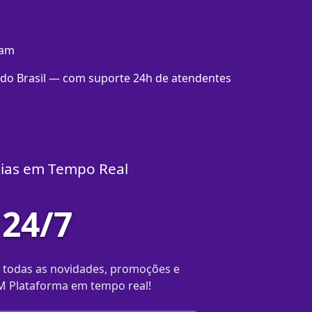
ram
e do Brasil — com suporte 24h de atendentes
cias em Tempo Real
24/7
e todas as novidades, promoções e
M Plataforma em tempo real!