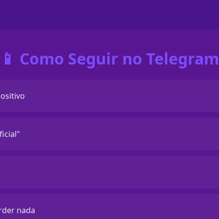
📱 Como Seguir no Telegram
ositivo
icial"
erder nada