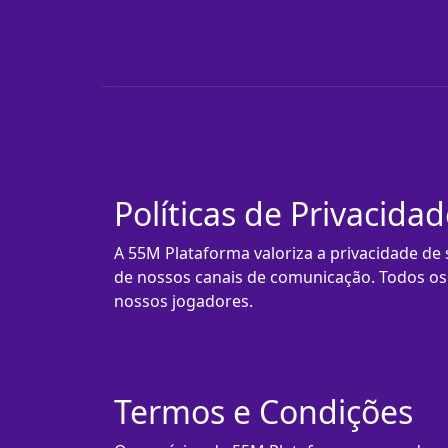
Políticas de Privacida
A 55M Plataforma valoriza a privacidade d
de nossos canais de comunicação. Todos os 
nossos jogadores.
Termos e Condições