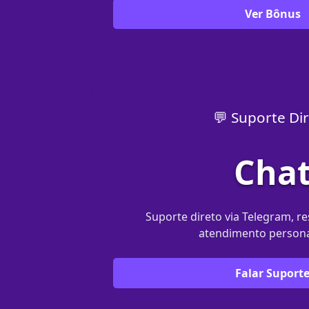
Ver Bônus
💬 Suporte Di
Cha
Suporte direto via Telegram, r
atendimento persona
Falar Suport