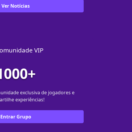
Ver Notícias
Comunidade VIP
1000+
unidade exclusiva de jogadores e
rtilhe experiências!
Entrar Grupo