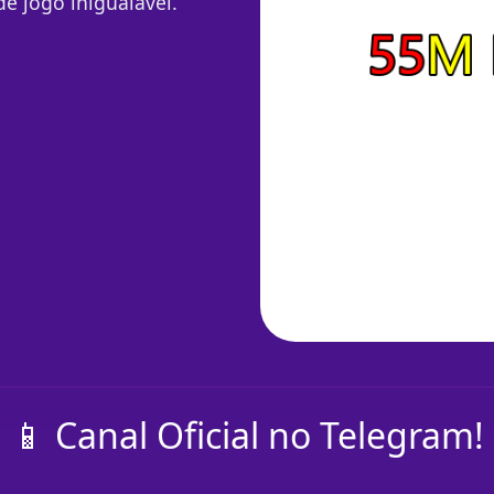
e jogo inigualável.
📱 Canal Oficial no Telegram!