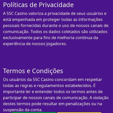
Políticas de Privacidade
A 55C Casino valoriza a privacidade de seus usuários e
está empenhada em proteger todas as informações
pessoais fornecidas durante o uso de nossos canais de
comunicação. Todos os dados coletados são utilizados
exclusivamente para fins de melhoria contínua da
experiência de nossos jogadores.
Termos e Condições
Os usuários da 55C Casino concordam em respeitar
todas as regras e regulamentos estabelecidos. É
importante ler e entender todos os termos antes de
participar de nossos canais de comunicação. A violação
destes termos pode resultar em penalizações ou na
suspensão da conta.