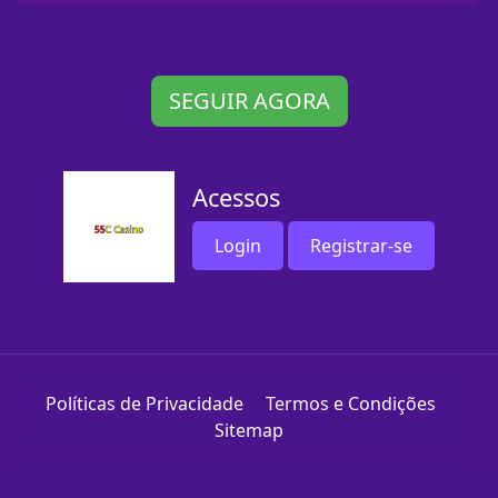
SEGUIR AGORA
Acessos
Login
Registrar-se
Políticas de Privacidade
Termos e Condições
Sitemap