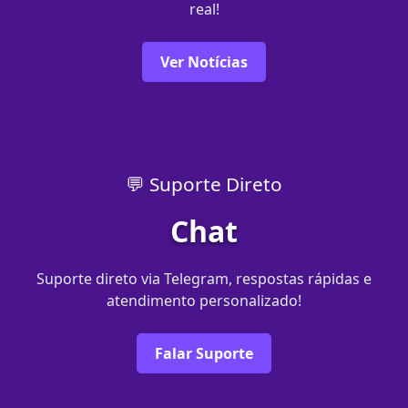
real!
Ver Notícias
💬 Suporte Direto
Chat
Suporte direto via Telegram, respostas rápidas e
atendimento personalizado!
Falar Suporte