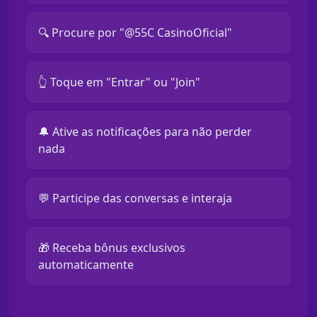
🔍 Procure por "@55C CasinoOficial"
👆 Toque em "Entrar" ou "Join"
🔔 Ative as notificações para não perder
nada
💬 Participe das conversas e interaja
🎁 Receba bônus exclusivos
automaticamente