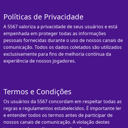
Políticas de Privacidade
A 5567 valoriza a privacidade de seus usuários e está
empenhada em proteger todas as informações
pessoais fornecidas durante o uso de nossos canais de
comunicação. Todos os dados coletados são utilizados
exclusivamente para fins de melhoria contínua da
experiência de nossos jogadores.
Termos e Condições
Os usuários da 5567 concordam em respeitar todas as
regras e regulamentos estabelecidos. É importante ler
e entender todos os termos antes de participar de
nossos canais de comunicação. A violação destes