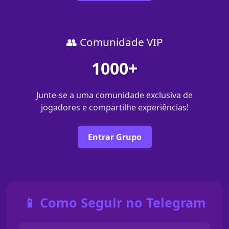
👥 Comunidade VIP
1000+
Junte-se a uma comunidade exclusiva de
jogadores e compartilhe experiências!
Entrar Grupo
📱 Como Seguir no Telegram