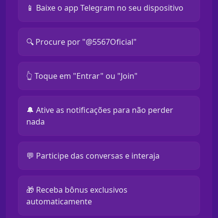
📱 Baixe o app Telegram no seu dispositivo
🔍 Procure por "@5567Oficial"
👆 Toque em "Entrar" ou "Join"
🔔 Ative as notificações para não perder
nada
💬 Participe das conversas e interaja
🎁 Receba bônus exclusivos
automaticamente