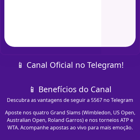
📱 Canal Oficial no Telegram!
📱 Benefícios do Canal
Descubra as vantagens de seguir a 5567 no Telegram
Aposte nos quatro Grand Slams (Wimbledon, US Open,
Australian Open, Roland Garros) e nos torneios ATP e
WTA. Acompanhe apostas ao vivo para mais emoção.