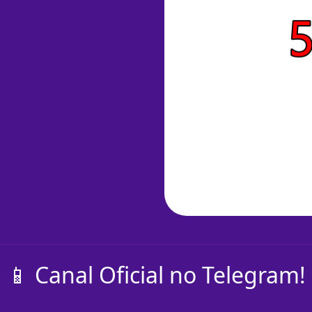
📱 Canal Oficial no Telegram!