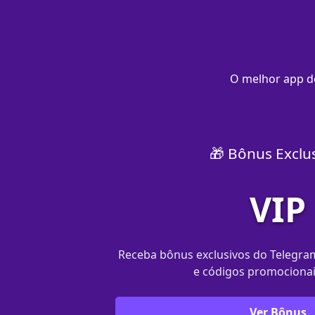
O melhor app de
🎁 Bônus Exclu
VIP
Receba bônus exclusivos do Telegra
e códigos promocionai
Ver Bônus