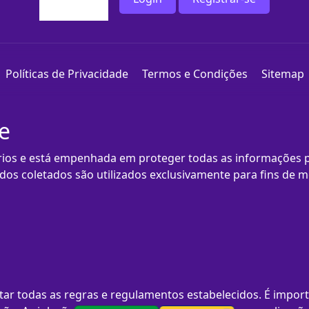
Políticas de Privacidade
Termos e Condições
Sitemap
de
ários e está empenhada em proteger todas as informações 
os coletados são utilizados exclusivamente para fins de m
r todas as regras e regulamentos estabelecidos. É import