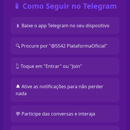
📱 Como Seguir no Telegram
📱 Baixe o app Telegram no seu dispositivo
🔍 Procure por "@5542 PlataformaOficial"
👆 Toque em "Entrar" ou "Join"
🔔 Ative as notificações para não perder
nada
💬 Participe das conversas e interaja