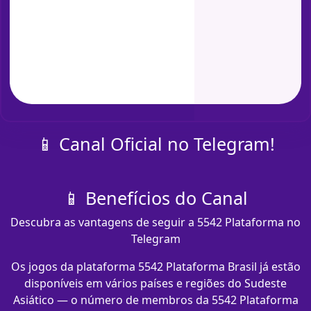
📱 Canal Oficial no Telegram!
📱 Benefícios do Canal
Descubra as vantagens de seguir a 5542 Plataforma no
Telegram
Os jogos da plataforma 5542 Plataforma Brasil já estão
disponíveis em vários países e regiões do Sudeste
Asiático — o número de membros da 5542 Plataforma