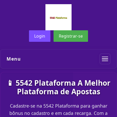
Login
Registrar-se
Menu
📱 5542 Plataforma A Melhor
Plataforma de Apostas
Cadastre-se na 5542 Plataforma para ganhar
bônus no cadastro e em cada recarga. Com a