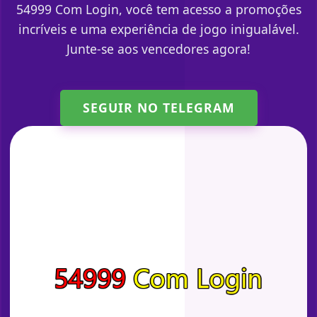
54999 Com Login, você tem acesso a promoções
incríveis e uma experiência de jogo inigualável.
Junte-se aos vencedores agora!
SEGUIR NO TELEGRAM