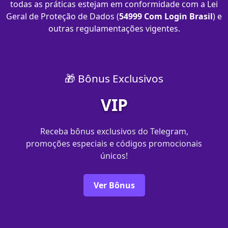
todas as práticas estejam em conformidade com a Lei
Geral de Proteção de Dados (
54999 Com Login Brasil
) e
outras regulamentações vigentes.
🎁 Bônus Exclusivos
VIP
Receba bônus exclusivos do Telegram,
promoções especiais e códigos promocionais
únicos!
Ver Bônus