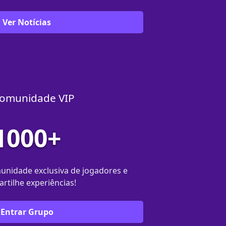
Ver Notícias
Comunidade VIP
1000+
unidade exclusiva de jogadores e
rtilhe experiências!
Entrar Grupo