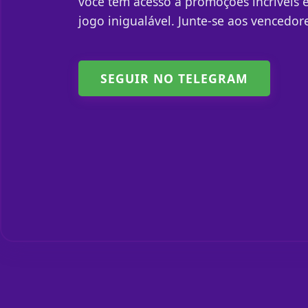
você tem acesso a promoções incríveis 
jogo inigualável. Junte-se aos vencedor
SEGUIR NO TELEGRAM