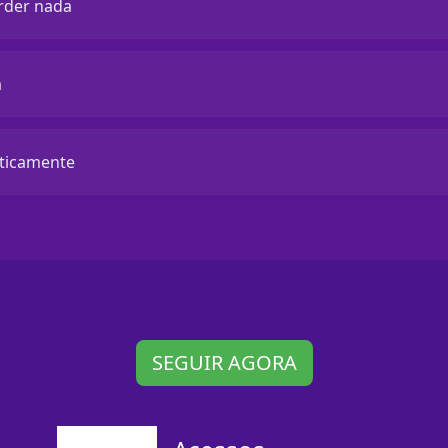
erder nada
a
aticamente
SEGUIR AGORA