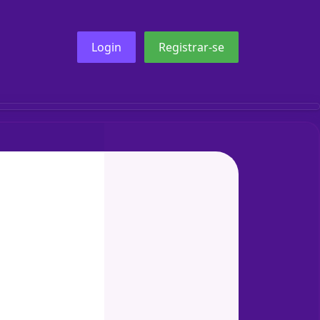
Login
Registrar-se