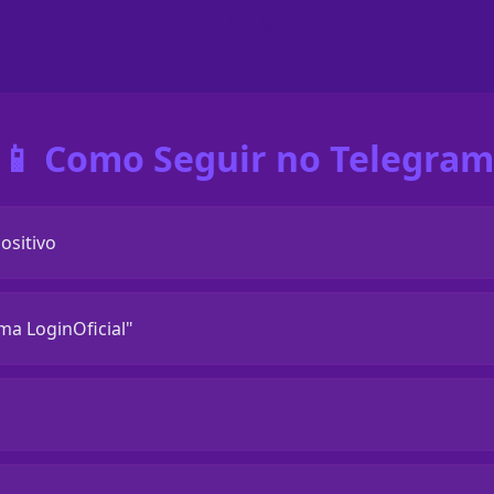
📱 Como Seguir no Telegram
ositivo
ma LoginOficial"