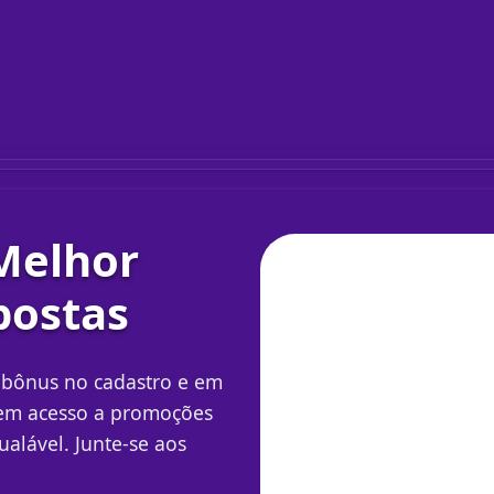
 Melhor
postas
 bônus no cadastro e em
tem acesso a promoções
ualável. Junte-se aos