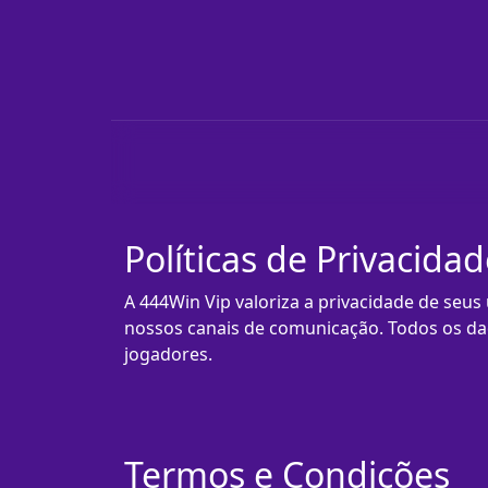
Políticas de Privacida
A 444Win Vip valoriza a privacidade de seu
nossos canais de comunicação. Todos os dad
jogadores.
Termos e Condições