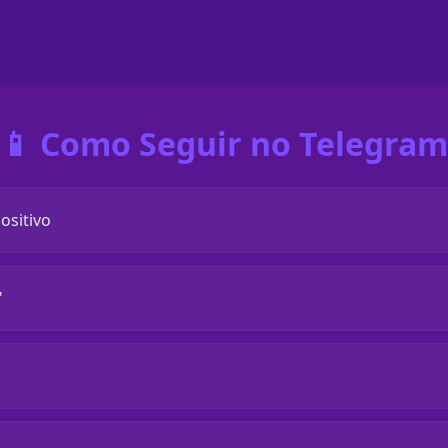
📱 Como Seguir no Telegram
ositivo
"