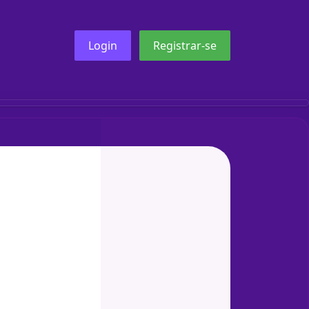
Login
Registrar-se