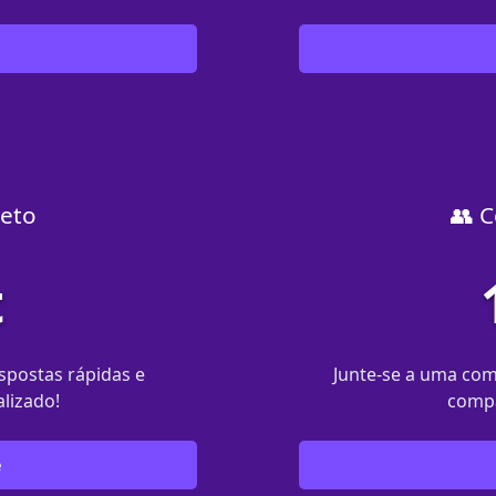
reto
👥 
t
espostas rápidas e
Junte-se a uma com
lizado!
compa
e