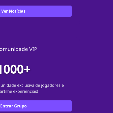
Ver Notícias
Comunidade VIP
1000+
unidade exclusiva de jogadores e
rtilhe experiências!
Entrar Grupo