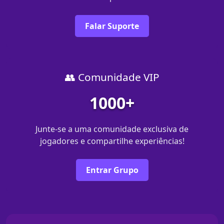
Falar Suporte
👥 Comunidade VIP
1000+
Junte-se a uma comunidade exclusiva de
jogadores e compartilhe experiências!
Entrar Grupo