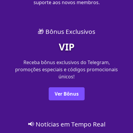
suporte aos novos membros.
🎁 Bônus Exclusivos
VIP
Receba bônus exclusivos do Telegram,
promoções especiais e códigos promocionais
únicos!
Ver Bônus
📢 Notícias em Tempo Real