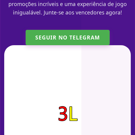
promoções incríveis e uma experiência de jogo
inigualável. Junte-se aos vencedores agora!
SEGUIR NO TELEGRAM