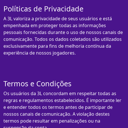
Políticas de Privacidade
A 3L valoriza a privacidade de seus usuários e está
empenhada em proteger todas as informações
pessoais fornecidas durante o uso de nossos canais de
comunicação. Todos os dados coletados são utilizados
exclusivamente para fins de melhoria contínua da
experiência de nossos jogadores.
Termos e Condições
Os usuários da 3L concordam em respeitar todas as
regras e regulamentos estabelecidos. É importante ler
e entender todos os termos antes de participar de
nossos canais de comunicação. A violação destes
termos pode resultar em penalizações ou na
suspensão da conta.