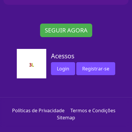
SEGUIR AGORA
Acessos
Login
Registrar-se
Políticas de Privacidade
Termos e Condições
Sitemap