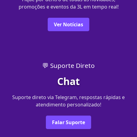
promoções e eventos da 3L em tempo real!
Ver Notícias
💬 Suporte Direto
Chat
Suporte direto via Telegram, respostas rápidas e
atendimento personalizado!
Falar Suporte