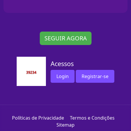
SEGUIR AGORA
Acessos
Login
Registrar-se
Políticas de Privacidade
Termos e Condições
Sitemap