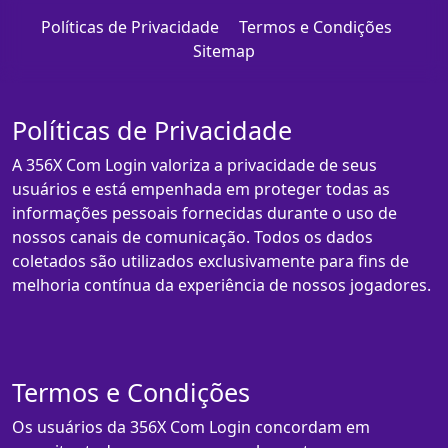
Políticas de Privacidade
Termos e Condições
Sitemap
Políticas de Privacidade
A 356X Com Login valoriza a privacidade de seus
usuários e está empenhada em proteger todas as
informações pessoais fornecidas durante o uso de
nossos canais de comunicação. Todos os dados
coletados são utilizados exclusivamente para fins de
melhoria contínua da experiência de nossos jogadores.
Termos e Condições
Os usuários da 356X Com Login concordam em