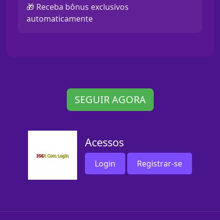
🎁 Receba bônus exclusivos
automaticamente
SEGUIR AGORA
Acessos
Login
Registrar-se