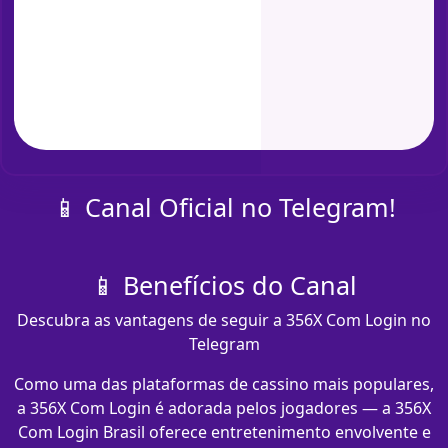
📱 Canal Oficial no Telegram!
📱 Benefícios do Canal
Descubra as vantagens de seguir a 356X Com Login no
Telegram
Como uma das plataformas de cassino mais populares,
a 356X Com Login é adorada pelos jogadores — a 356X
Com Login Brasil oferece entretenimento envolvente e