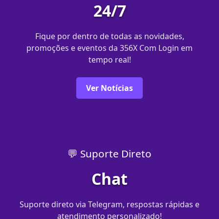
24/7
Fique por dentro de todas as novidades,
promoções e eventos da 356X Com Login em
tempo real!
Ver Notícias
💬 Suporte Direto
Chat
Suporte direto via Telegram, respostas rápidas e
atendimento personalizado!