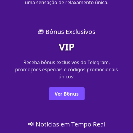
uma sensação de relaxamento única.
🎁 Bônus Exclusivos
VIP
Receba bônus exclusivos do Telegram,
promoções especiais e códigos promocionais
únicos!
Ver Bônus
📢 Notícias em Tempo Real