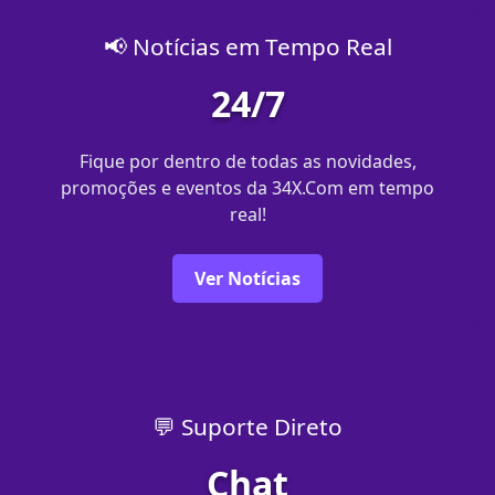
📢 Notícias em Tempo Real
24/7
Fique por dentro de todas as novidades,
promoções e eventos da 34X.Com em tempo
real!
Ver Notícias
💬 Suporte Direto
Chat