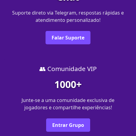
Suporte direto via Telegram, respostas rápidas e
atendimento personalizado!
Falar Suporte
👥 Comunidade VIP
1000+
Junte-se a uma comunidade exclusiva de
jogadores e compartilhe experiências!
Entrar Grupo