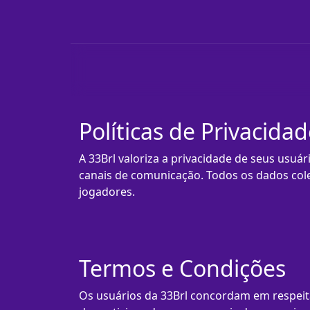
Políticas de Privacida
A 33Brl valoriza a privacidade de seus usu
canais de comunicação. Todos os dados cole
jogadores.
Termos e Condições
Os usuários da 33Brl concordam em respeita