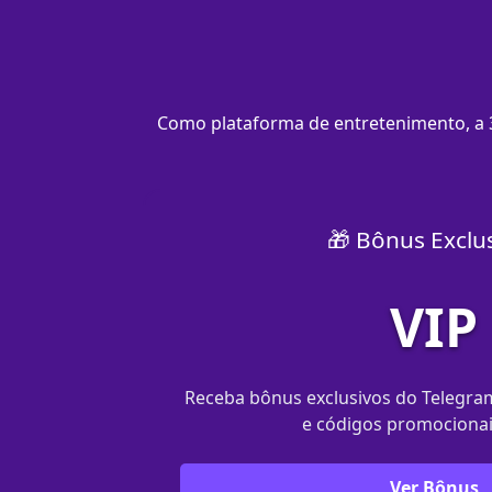
Como plataforma de entretenimento, a 33
🎁 Bônus Exclu
VIP
Receba bônus exclusivos do Telegra
e códigos promocionai
Ver Bônus