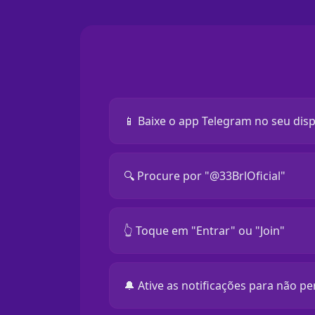
📱 Baixe o app Telegram no seu disp
🔍 Procure por "@33BrlOficial"
👆 Toque em "Entrar" ou "Join"
🔔 Ative as notificações para não p