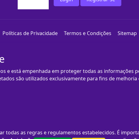
Políticas de Privacidade
Termos e Condições
Sitemap
de
ários e está empenhada em proteger todas as informações p
tados são utilizados exclusivamente para fins de melhoria
r todas as regras e regulamentos estabelecidos. É importa