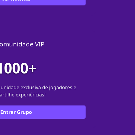
Comunidade VIP
1000+
unidade exclusiva de jogadores e
rtilhe experiências!
Entrar Grupo