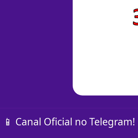
📱 Canal Oficial no Telegram!