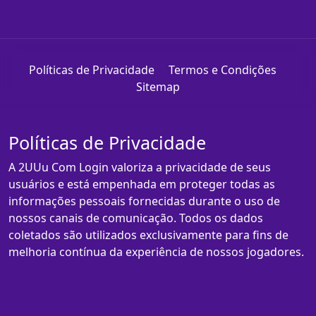
Políticas de Privacidade
Termos e Condições
Sitemap
Políticas de Privacidade
A 2UUu Com Login valoriza a privacidade de seus
usuários e está empenhada em proteger todas as
informações pessoais fornecidas durante o uso de
nossos canais de comunicação. Todos os dados
coletados são utilizados exclusivamente para fins de
melhoria contínua da experiência de nossos jogadores.