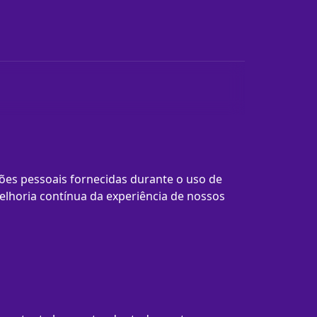
ões pessoais fornecidas durante o uso de
elhoria contínua da experiência de nossos