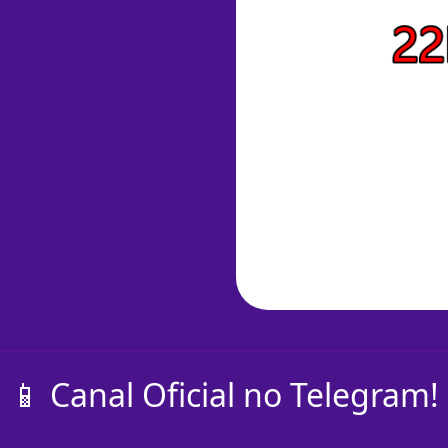
📱 Canal Oficial no Telegram!