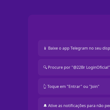
📱 Baixe o app Telegram no seu disp
🔍 Procure por "@22Br LoginOficial"
👆 Toque em "Entrar" ou "Join"
🔔 Ative as notificações para não p