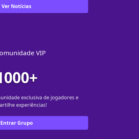
Ver Notícias
Comunidade VIP
1000+
unidade exclusiva de jogadores e
rtilhe experiências!
Entrar Grupo