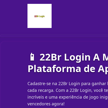
📱 22Br Login A 
Plataforma de A
Cadastre-se na 22Br Login para ganhar
cada recarga. Com a 22Br Login, você 
incríveis e uma experiência de jogo inig
vencedores agora!