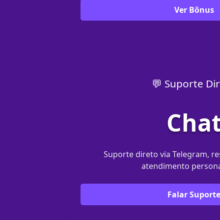
Ver Bônus
💬 Suporte Di
Cha
Suporte direto via Telegram, r
atendimento persona
Falar Suport