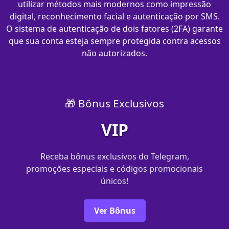
utilizar métodos mais modernos como impressão
digital, reconhecimento facial e autenticação por SMS.
O sistema de autenticação de dois fatores (2FA) garante
que sua conta esteja sempre protegida contra acessos
não autorizados.
🎁 Bônus Exclusivos
VIP
Receba bônus exclusivos do Telegram,
promoções especiais e códigos promocionais
únicos!
Ver Bônus