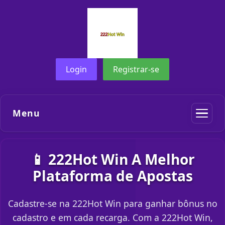
Login
Registrar-se
Menu
📱 222Hot Win A Melhor
Plataforma de Apostas
Cadastre-se na 222Hot Win para ganhar bônus no
cadastro e em cada recarga. Com a 222Hot Win,