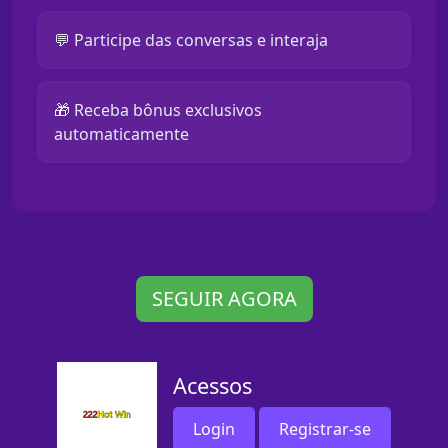
💬 Participe das conversas e interaja
🎁 Receba bônus exclusivos
automaticamente
SEGUIR AGORA
Acessos
Login
Registrar-se