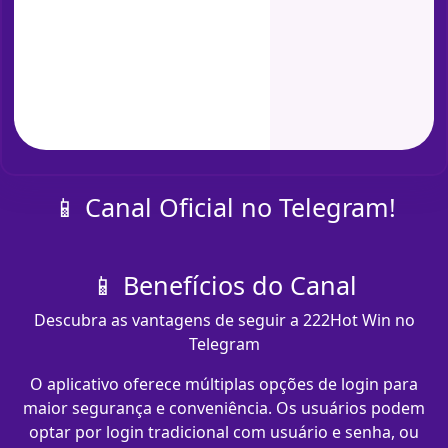
📱 Canal Oficial no Telegram!
📱 Benefícios do Canal
Descubra as vantagens de seguir a 222Hot Win no
Telegram
O aplicativo oferece múltiplas opções de login para
maior segurança e conveniência. Os usuários podem
optar por login tradicional com usuário e senha, ou