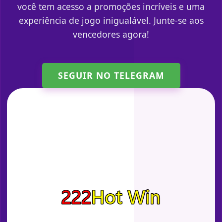
você tem acesso a promoções incríveis e uma
experiência de jogo inigualável. Junte-se aos
vencedores agora!
SEGUIR NO TELEGRAM