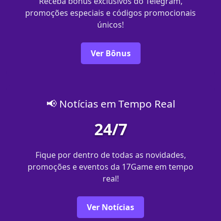
Receba bônus exclusivos do Telegram,
promoções especiais e códigos promocionais
únicos!
Ver Bônus
📢 Notícias em Tempo Real
24/7
Fique por dentro de todas as novidades,
promoções e eventos da 17Game em tempo
real!
Ver Notícias