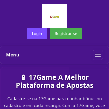
Login
Registrar-se
Menu
📱 17Game A Melhor
Plataforma de Apostas
Cadastre-se na 17Game para ganhar bônus no
cadastro e em cada recarga. Com a 17Game, você