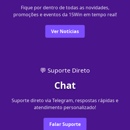
Fique por dentro de todas as novidades,
promoções e eventos da 15Win em tempo real!
Ver Notícias
💬 Suporte Direto
Chat
Suporte direto via Telegram, respostas rápidas e
atendimento personalizado!
Falar Suporte