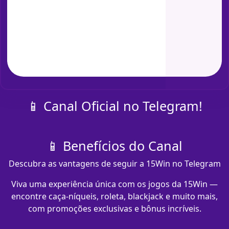
📱 Canal Oficial no Telegram!
📱 Benefícios do Canal
Descubra as vantagens de seguir a 15Win no Telegram
Viva uma experiência única com os jogos da 15Win —
encontre caça-níqueis, roleta, blackjack e muito mais,
com promoções exclusivas e bônus incríveis.