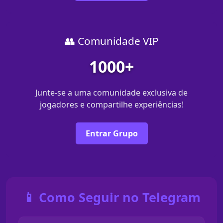
👥 Comunidade VIP
1000+
Junte-se a uma comunidade exclusiva de
jogadores e compartilhe experiências!
Entrar Grupo
📱 Como Seguir no Telegram