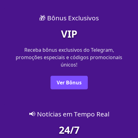
🎁 Bônus Exclusivos
VIP
Receba bônus exclusivos do Telegram,
promoções especiais e códigos promocionais
únicos!
Ver Bônus
📢 Notícias em Tempo Real
24/7