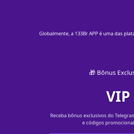
Globalmente, a 133Br APP é uma das plat
🎁 Bônus Exclu
VIP
Receba bônus exclusivos do Telegra
e códigos promocionai