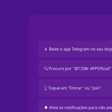
📱 Baixe o app Telegram no seu disp
🔍 Procure por "@133Br APPOficial"
👆 Toque em "Entrar" ou "Join"
🔔 Ative as notificações para não p