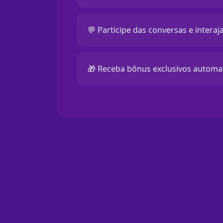
💬 Participe das conversas e interaj
🎁 Receba bônus exclusivos autom