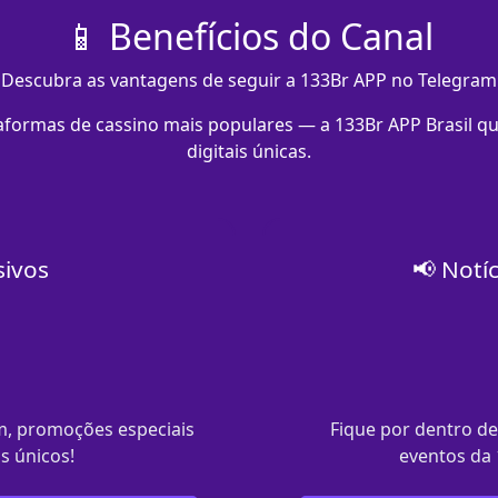
📱 Benefícios do Canal
Descubra as vantagens de seguir a 133Br APP no Telegram
aformas de cassino mais populares — a 133Br APP Brasil qu
digitais únicas.
sivos
📢 Notí
m, promoções especiais
Fique por dentro d
s únicos!
eventos da