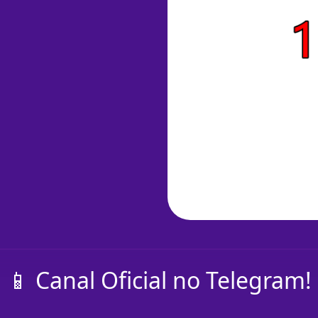
📱 Canal Oficial no Telegram!