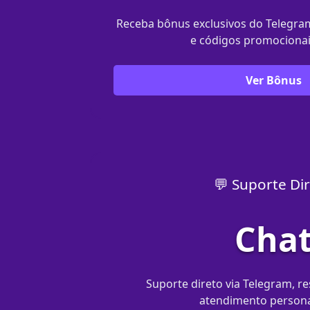
Receba bônus exclusivos do Telegra
e códigos promocionai
Ver Bônus
💬 Suporte Di
Cha
Suporte direto via Telegram, r
atendimento persona