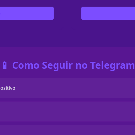
e
📱 Como Seguir no Telegram
ositivo