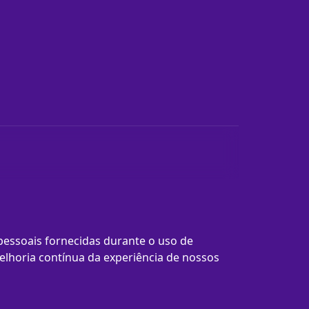
pessoais fornecidas durante o uso de
elhoria contínua da experiência de nossos