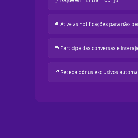
👆 Toque em "Entrar" ou "Join"
🔔 Ative as notificações para não p
💬 Participe das conversas e interaj
🎁 Receba bônus exclusivos autom