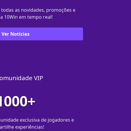
e todas as novidades, promoções e
a 10Win em tempo real!
Ver Notícias
Comunidade VIP
1000+
unidade exclusiva de jogadores e
rtilhe experiências!