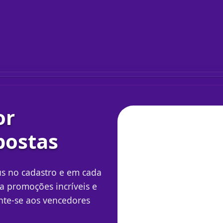
or
postas
s no cadastro e em cada
a promoções incríveis e
unte-se aos vencedores