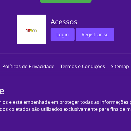
Acessos
Login
Registrar-se
Políticas de Privacidade
Termos e Condições
Sitemap
de
ários e está empenhada em proteger todas as informações 
os coletados são utilizados exclusivamente para fins de m