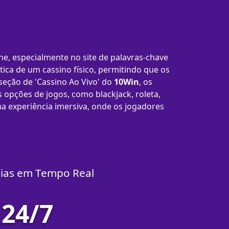
ne, especialmente no site de palavras-chave
ica de um cassino físico, permitindo que os
seção de 'Cassino Ao Vivo' do
10Win
, os
 opções de jogos, como blackjack, roleta,
ma experiência imersiva, onde os jogadores
cias em Tempo Real
24/7