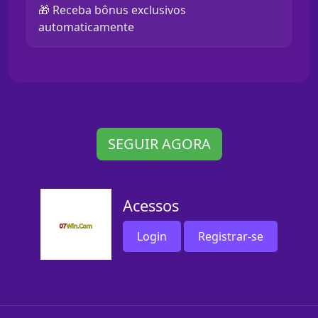
🎁 Receba bônus exclusivos
automaticamente
SEGUIR AGORA
Acessos
Login
Registrar-se