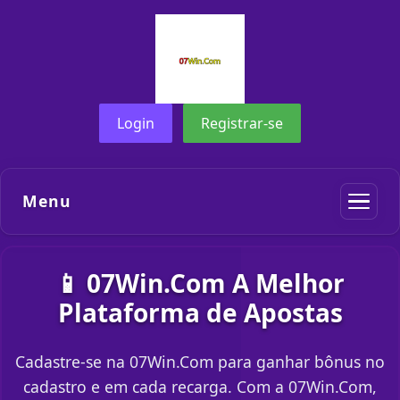
Login
Registrar-se
Menu
📱 07Win.Com A Melhor
Plataforma de Apostas
Cadastre-se na 07Win.Com para ganhar bônus no
cadastro e em cada recarga. Com a 07Win.Com,