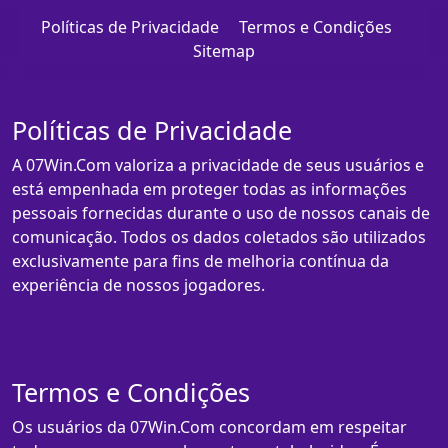
Políticas de Privacidade
Termos e Condições
Sitemap
Políticas de Privacidade
A 07Win.Com valoriza a privacidade de seus usuários e
está empenhada em proteger todas as informações
pessoais fornecidas durante o uso de nossos canais de
comunicação. Todos os dados coletados são utilizados
exclusivamente para fins de melhoria contínua da
experiência de nossos jogadores.
Termos e Condições
Os usuários da 07Win.Com concordam em respeitar