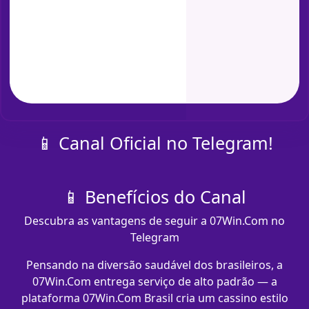
📱 Canal Oficial no Telegram!
📱 Benefícios do Canal
Descubra as vantagens de seguir a 07Win.Com no
Telegram
Pensando na diversão saudável dos brasileiros, a
07Win.Com entrega serviço de alto padrão — a
plataforma 07Win.Com Brasil cria um cassino estilo