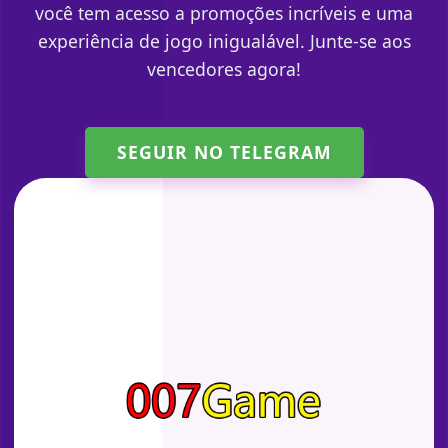
você tem acesso a promoções incríveis e uma
experiência de jogo inigualável. Junte-se aos
vencedores agora!
SEGUIR NO TELEGRAM