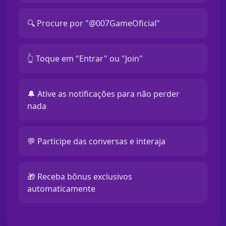
🔍 Procure por "@007GameOficial"
👆 Toque em "Entrar" ou "Join"
🔔 Ative as notificações para não perder
nada
💬 Participe das conversas e interaja
🎁 Receba bônus exclusivos
automaticamente